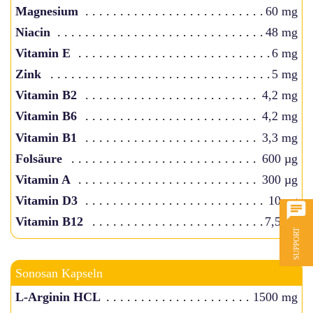
Magnesium
60 mg
Niacin
48 mg
Vitamin E
6 mg
Zink
5 mg
Vitamin B2
4,2 mg
Vitamin B6
4,2 mg
Vitamin B1
3,3 mg
Folsäure
600 µg
Vitamin A
300 µg
Vitamin D3
10 µg
Vitamin B12
7,5 µg
Sonosan Kapseln
L-Arginin HCL
1500 mg